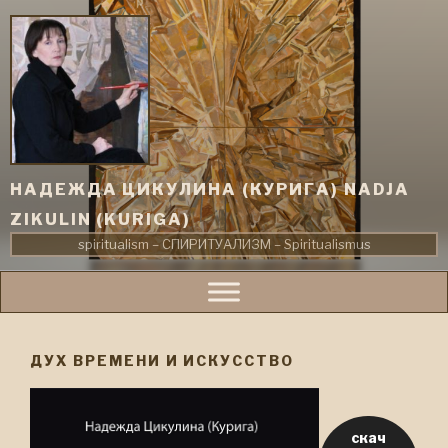
Zum
Inhalt
springen
НАДЕЖДА ЦИКУЛИНА (КУРИГА) NADJA
ZIKULIN (KURIGA)
spiritualism – СПИРИТУАЛИЗМ – Spiritualismus
ДУХ ВРЕМЕНИ И ИСКУССТВО
скач