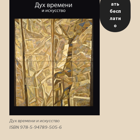
ать
бесп
латн
о
Дух времени и искусство
ISBN 978-5-94789-505-6