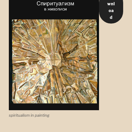
wnl
oa
d
spiritualism in painting